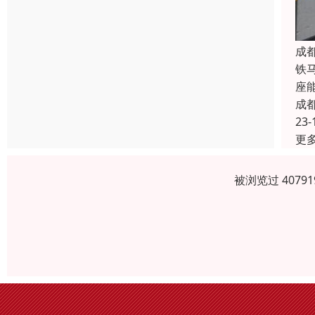
成
铁
座
成
23-
更
被浏览过 407