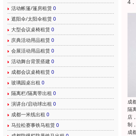
4
活动帐篷/篷房租赁
0
遮阳伞/太阳伞租赁
0
大型会议桌椅租赁
0
庆典活动用品租赁
0
会展活动用品租赁
0
活动舞台背景搭建
0
成都会议桌椅租赁
0
玻璃园桌出租
0
隔离栏/隔离带出租
0
成
演讲台/启动球出租
0
隔
成都一米线出租
0
店
制
马拉松赛事铁马租赁
0
成
成都防爆栏防暴铁马出租
0