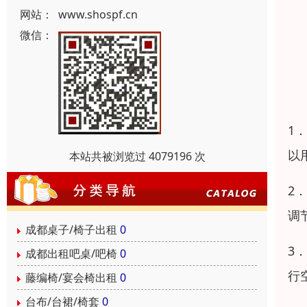
网站：
www.shospf.cn
微信：
1
以
本站共被浏览过 4079196 次
2
调
成都桌子/椅子出租
0
3
成都出租吧桌/吧椅
0
行
藤编椅/宴会椅出租
0
台布/台裙/椅套
0