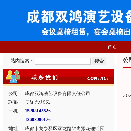
首页
公
站内搜索：
公司：
成都双鸿演艺设备有限责任公司
20
联系：
吴红光\张凤
手机：
15208145526
13608080176
地址：
成都市龙泉驿区双龙路锦尚添花锤钓园