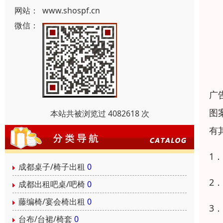
网站：
www.shospf.cn
微信：
广
图
本站共被浏览过 4082618 次
有
1
成都桌子/椅子出租
0
2
成都出租吧桌/吧椅
0
藤编椅/宴会椅出租
0
3
台布/台裙/椅套
0