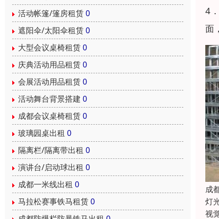
4
活动帐篷/篷房租赁
0
面
遮阳伞/太阳伞租赁
0
大型会议桌椅租赁
0
庆典活动用品租赁
0
会展活动用品租赁
0
活动舞台背景搭建
0
成都会议桌椅租赁
0
玻璃园桌出租
0
隔离栏/隔离带出租
0
演讲台/启动球出租
0
成都一米线出租
0
成
灯
马拉松赛事铁马租赁
0
视
成都防爆栏防暴铁马出租
0