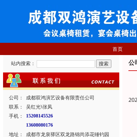
首页
公
站内搜索：
公司：
成都双鸿演艺设备有限责任公司
20
联系：
吴红光\张凤
手机：
15208145526
13608080176
地址：
成都市龙泉驿区双龙路锦尚添花锤钓园