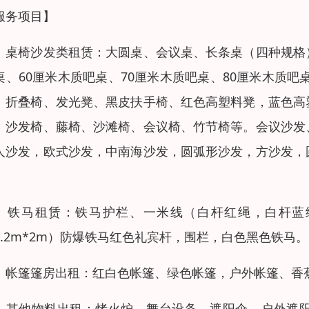
服务项目】
、桌椅沙发类租赁：大圆桌、会议桌、长条桌（四种规格
桌、60厘米木质吧桌、70厘米木质吧桌、80厘米木质
、折叠椅、发光凳、黑皮扶手椅、红色高塑料凳，蓝色高
、沙发椅、藤椅、沙滩椅、会议椅、竹节椅等。会议沙发
人沙发，欧式沙发，中南海沙发，圆弧形沙发，方沙发，
。
、铁马租赁：铁马护栏、一米线（白杆红绳，白杆蓝
1.2m*2m）防爆铁马红色礼宾杆，围栏，白色黑色铁马。
、帐篷篷房出租：红白色帐篷、绿色帐篷，户外帐篷、香
、其他物料出租：烤火炉，舞台设备，遮阳伞，户外遮