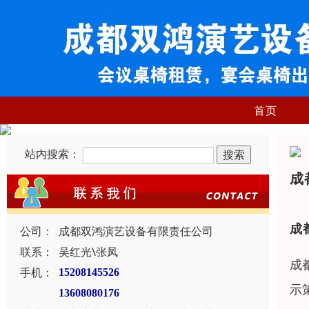
首页
站内搜索：
成
成
公司：
成都双鸿演艺设备有限责任公司
联系：
吴红光\张凤
成
手机：
15208145526
示
13608080176