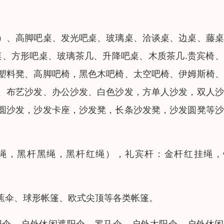
）、高脚吧桌、发光吧桌、玻璃桌、洽谈桌、边桌、藤桌
吧桌、方形吧桌、玻璃茶几、升降吧桌、木质茶几.贵宾椅
塑料凳、高脚吧椅，黑色木吧椅、太空吧椅、伊姆斯椅、
、布艺沙发、办公沙发、白色沙发，方单人沙发，双人沙
圆沙发，沙发卡座，沙发凳，长条沙发凳，沙发圆凳等沙
绳，黑杆黑绳，黑杆红绳），礼宾杆：金杆红挂绳，
蕉伞、球形帐篷、欧式尖顶等各类帐篷。
阳伞，户外休闲遮阳伞，罗马伞，户外太阳伞，户外休闲