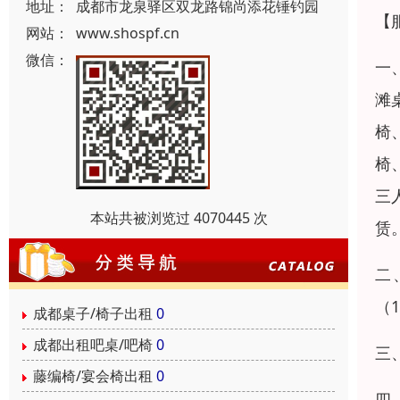
地址：
成都市龙泉驿区双龙路锦尚添花锤钓园
【
网站：
www.shospf.cn
微信：
一
滩
椅
椅
三
本站共被浏览过 4070445 次
赁
二
（
成都桌子/椅子出租
0
成都出租吧桌/吧椅
0
三
藤编椅/宴会椅出租
0
四