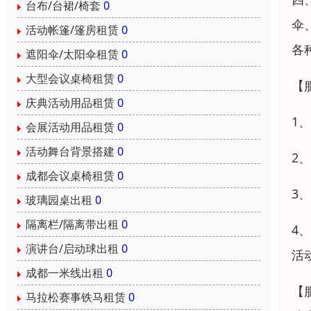
台布/台裙/椅套
0
伞
活动帐篷/篷房租赁
0
各
遮阳伞/太阳伞租赁
0
大型会议桌椅租赁
0
【
庆典活动用品租赁
0
1
会展活动用品租赁
0
活动舞台背景搭建
0
2
成都会议桌椅租赁
0
3
玻璃园桌出租
0
隔离栏/隔离带出租
0
4
演讲台/启动球出租
0
活
成都一米线出租
0
【
马拉松赛事铁马租赁
0