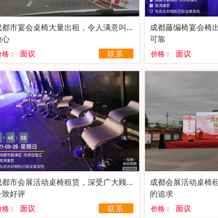
成都市宴会桌椅大量出租，令人满意叫人
成都藤编椅宴会椅
放心
可靠
面议
联系
面议
价格：
价格：
成都市会展活动桌椅租赁，深受广大顾客
成都会展活动桌椅
一致好评
的追求
面议
联系
面议
价格：
价格：