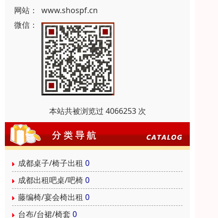
网站：
www.shospf.cn
微信：
本站共被浏览过 4066253 次
成都桌子/椅子出租
0
成都出租吧桌/吧椅
0
藤编椅/宴会椅出租
0
台布/台裙/椅套
0