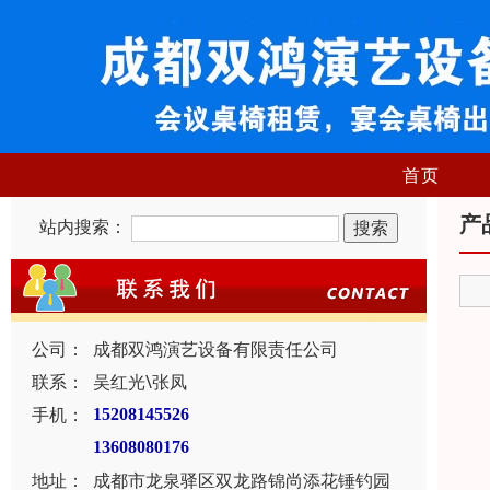
首页
产
站内搜索：
公司：
成都双鸿演艺设备有限责任公司
联系：
吴红光\张凤
手机：
15208145526
13608080176
地址：
成都市龙泉驿区双龙路锦尚添花锤钓园