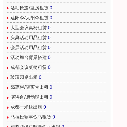
活动帐篷/篷房租赁
0
遮阳伞/太阳伞租赁
0
大型会议桌椅租赁
0
庆典活动用品租赁
0
会展活动用品租赁
0
活动舞台背景搭建
0
成都会议桌椅租赁
0
玻璃园桌出租
0
隔离栏/隔离带出租
0
演讲台/启动球出租
0
成都一米线出租
0
马拉松赛事铁马租赁
0
成都防爆栏防暴铁马出租
0