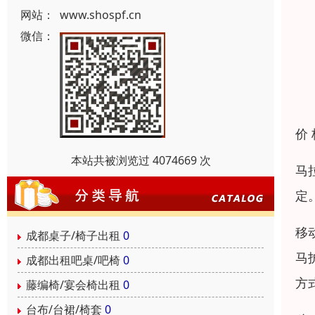
网站：
www.shospf.cn
微信：
价
本站共被浏览过 4074669 次
马
定
移
成都桌子/椅子出租
0
马
成都出租吧桌/吧椅
0
方
藤编椅/宴会椅出租
0
台布/台裙/椅套
0