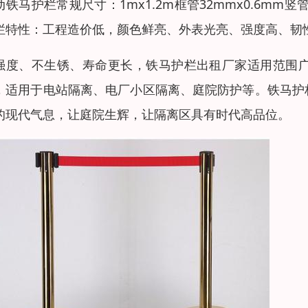
动铁马护栏常规尺寸：1mx1.2m框管32mmx0.6mm竖
栏特性：工程造价低，颜色鲜亮、外表光亮、强度高、韧
强度、不生锈、寿命更长，铁马护栏出租厂家适用范围
，适用于电站隔离、电厂小区隔离、庭院防护等。铁马护
的现代气息，让庭院生辉，让隔离区具有时代高品位。