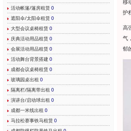
移
活动帐篷/篷房租赁
0
护
遮阳伞/太阳伞租赁
0
高
大型会议桌椅租赁
0
气
庆典活动用品租赁
0
郁
会展活动用品租赁
0
活动舞台背景搭建
0
成都会议桌椅租赁
0
玻璃园桌出租
0
隔离栏/隔离带出租
0
演讲台/启动球出租
0
成都一米线出租
0
马拉松赛事铁马租赁
0
成都防爆栏防暴铁马出租
0