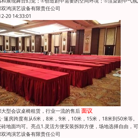
感和展现舞台幻觉；④创造剧中需要的空间环境；⑤渲染剧中气氛
都双鸿演艺设备有限责任公司
12-20 14:33:01
面议
都大型会议桌椅租赁，行业一流的售后
点· 篷房跨度有从6米，8米，9米，10米，15米，18米到50
瓷砖地面均可。亮点1.灵活方便安装拆卸方便，场地选择自由，可
都双鸿演艺设备有限责任公司