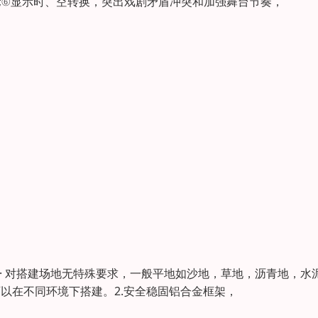
;⑥显示时、空转换，突出戏剧矛盾冲突和加强舞台节奏，
米等。· 对搭建场地无特殊要求，一般平地如沙地，草地，沥青地，水
以在不同环境下搭建。2.安全稳固铝合金框架，