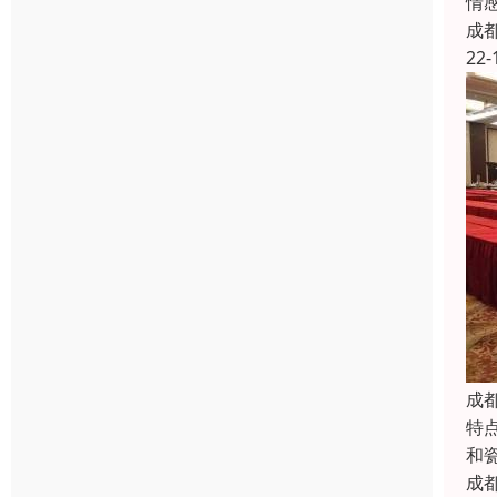
情
成
22-
成
特
和
成