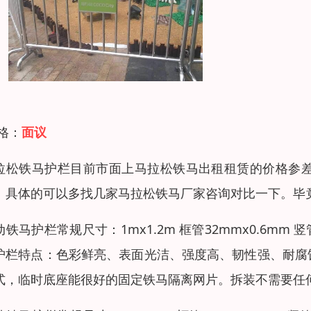
 格：
面议
拉松铁马护栏目前市面上马拉松铁马出租租赁的价格参
。具体的可以多找几家马拉松铁马厂家咨询对比一下。毕
动铁马护栏常规尺寸：1mx1.2m 框管32mmx0.6mm 
护栏特点：色彩鲜亮、表面光洁、强度高、韧性强、耐腐
式，临时底座能很好的固定铁马隔离网片。拆装不需要任