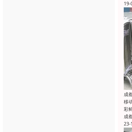
19-
成
移动
彩
成
23-