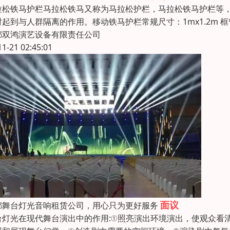
拉松铁马护栏马拉松铁马又称为马拉松护栏，马拉松铁马护栏等，高
起到与人群隔离的作用。移动铁马护栏常规尺寸：1mx1.2m 框管32
都双鸿演艺设备有限责任公司
11-21 02:45:01
面议
都舞台灯光音响租赁公司，用心只为更好服务
台灯光在现代舞台演出中的作用:①照亮演出环境演出，使观众看清演