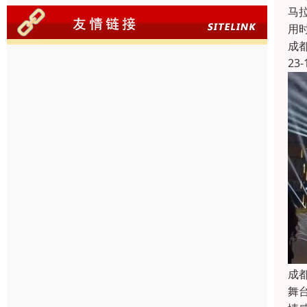
马
用时
成
23-
成
舞