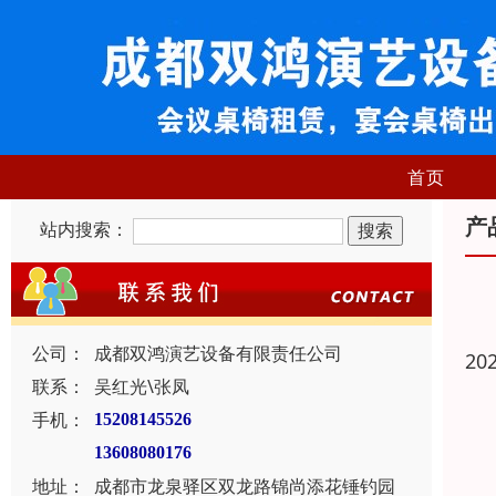
首页
产
站内搜索：
公司：
成都双鸿演艺设备有限责任公司
20
联系：
吴红光\张凤
手机：
15208145526
13608080176
地址：
成都市龙泉驿区双龙路锦尚添花锤钓园